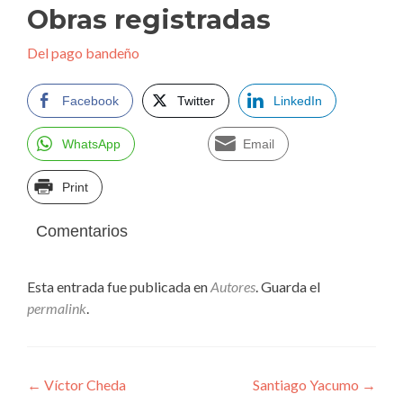
Obras registradas
Del pago bandeño
Facebook
Twitter
LinkedIn
WhatsApp
Email
Print
Comentarios
Esta entrada fue publicada en
Autores
. Guarda el
permalink
.
Navegación
←
Víctor Cheda
Santiago Yacumo
→