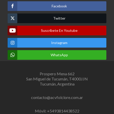
Facebook
Twitter
Suscribete En Youtube
Instagram
WhatsApp
Prospero Mena 662
San Miguel de Tucumán, T4000JJN
Tucumán, Argentina
contacto@acvfolclore.com.ar
Móvil: +5493814438522