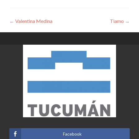
Navegación
←
Valentina Medina
Tiamo
→
de
entradas
Facebook