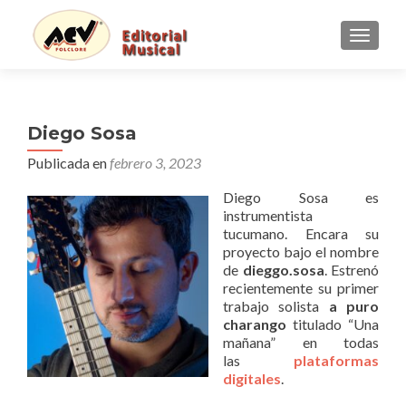
CAMBI
Diego Sosa
Publicada en
febrero 3, 2023
Diego Sosa es
instrumentista
tucumano. Encara su
proyecto bajo el nombre
de
dieggo.sosa
. Estrenó
recientemente su primer
trabajo solista
a puro
charango
titulado “Una
mañana” en todas
las
plataformas
digitale
s
.