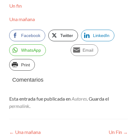
Un fin
Una mañana
Facebook
Twitter
LinkedIn
WhatsApp
Email
Print
Comentarios
Esta entrada fue publicada en
Autores
. Guarda el
permalink
.
Navegación
←
Una mañana
Un Fin
→