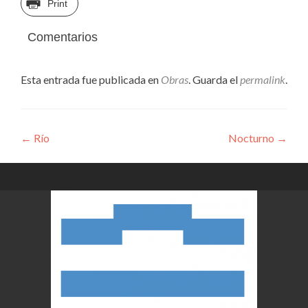
Print
Comentarios
Esta entrada fue publicada en
Obras
. Guarda el
permalink
.
Navegación
←
Río
Nocturno
→
de
entradas