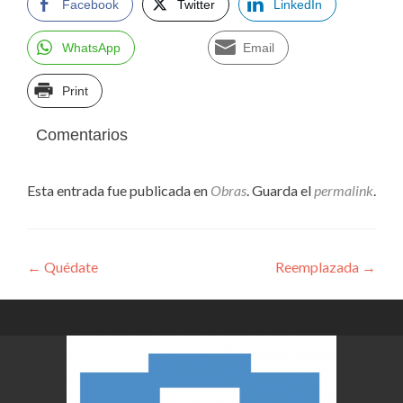
Facebook
Twitter
LinkedIn
WhatsApp
Email
Print
Comentarios
Esta entrada fue publicada en
Obras
. Guarda el
permalink
.
Navegación
←
Quédate
Reemplazada
→
de
entradas