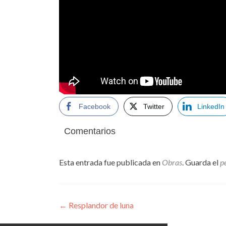
Facebook
Twitter
LinkedIn
Comentarios
Esta entrada fue publicada en
Obras
. Guarda el
p
Navegación
←
Resplandor de luna
de