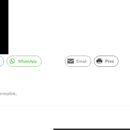
WhatsApp
Email
Print
ermalink
.