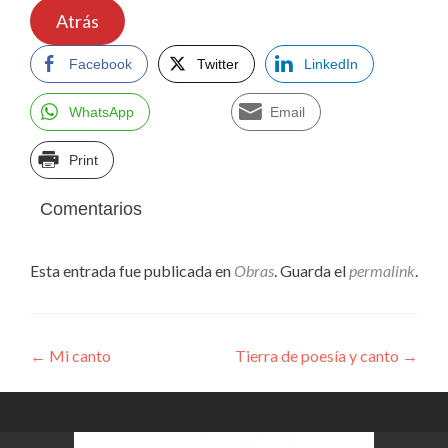
Atrás
Facebook
Twitter
LinkedIn
WhatsApp
Email
Print
Comentarios
Esta entrada fue publicada en
Obras
. Guarda el
permalink
.
Navegación
←
Mi canto
Tierra de poesía y canto
→
de
entradas