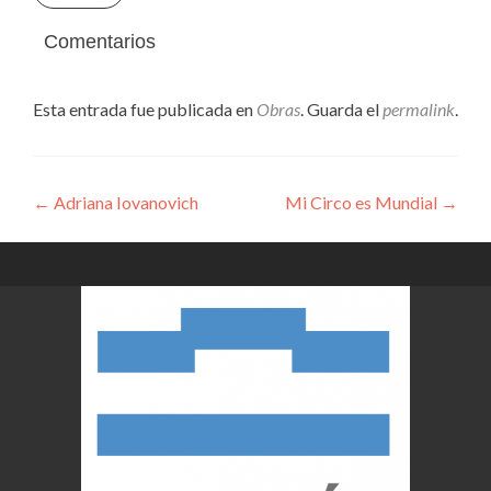
Comentarios
Esta entrada fue publicada en
Obras
. Guarda el
permalink
.
Navegación
←
Adriana Iovanovich
Mi Circo es Mundial
→
de
entradas