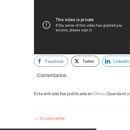
Facebook
Twitter
LinkedIn
Comentarios
Esta entrada fue publicada en
Obras
. Guarda el
p
Navegación
←
Inconsciente
de