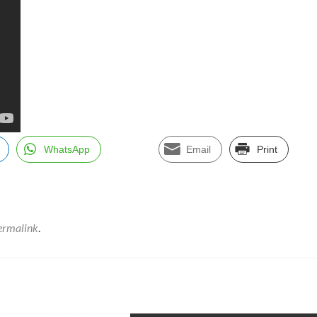
WhatsApp
Email
Print
ermalink
.