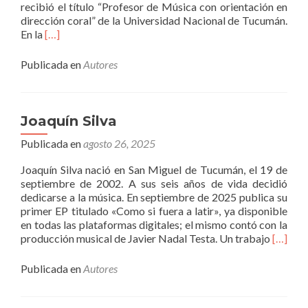
recibió el título “Profesor de Música con orientación en
dirección coral” de la Universidad Nacional de Tucumán.
Leer
En la
[…]
másMichel
Fontanet
Publicada en
Autores
Joaquín Silva
Publicada en
agosto 26, 2025
Joaquín Silva nació en San Miguel de Tucumán, el 19 de
septiembre de 2002. A sus seis años de vida decidió
dedicarse a la música. En septiembre de 2025 publica su
primer EP titulado «Como si fuera a latir», ya disponible
en todas las plataformas digitales; el mismo contó con la
Leer
producción musical de Javier Nadal Testa. Un trabajo
[…]
másJoa
Silva
Publicada en
Autores