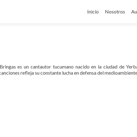
Ir
al
Inicio
Nosotros
Au
contenido
Bringas es un cantautor tucumano nacido en la ciudad de Yerba
canciones refleja su constante lucha en defensa del medioambiente y