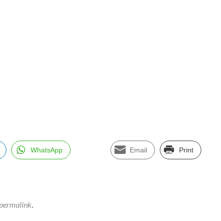
WhatsApp
Email
Print
permalink
.