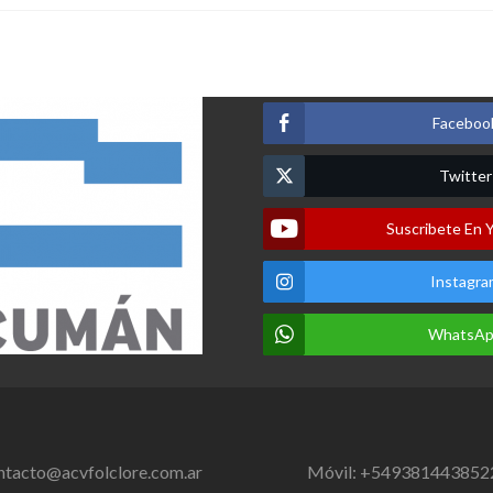
Faceboo
Twitter
Suscribete En 
Instagra
WhatsA
ntacto@acvfolclore.com.ar
Móvil: +549381443852