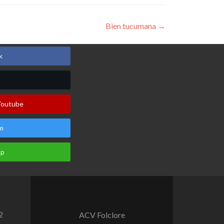
Bien tucumana
→
k
Youtube
m
pp
2
ACV Folclore