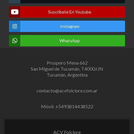
Suscribete En Youtube
Instagram
WhatsApp
Prospero Mena 662
San Miguel de Tucumán, T4000JJN
Tucumán, Argentina
contacto@acvfolclore.com.ar
Móvil: +5493814438522
ACV Folclore