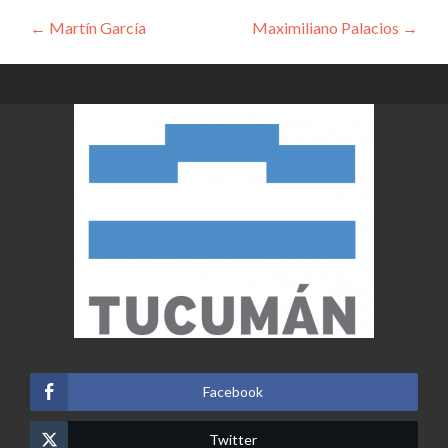
Navegación
←
Martín García
Maximiliano Palacios
→
de
entradas
Facebook
Twitter