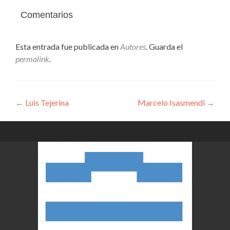
Comentarios
Esta entrada fue publicada en
Autores
. Guarda el
permalink
.
Navegación
←
Luis Tejerina
Marcelo Isasmendi
→
de
entradas