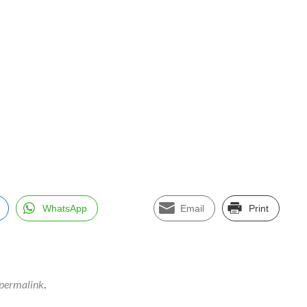
WhatsApp
Email
Print
permalink
.