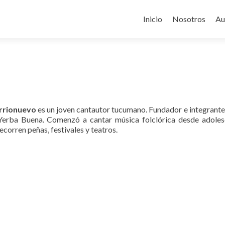
Ir
al
Inicio
Nosotros
Au
contenido
arrionuevo
es un joven cantautor tucumano. Fundador e integrante
 Yerba Buena. Comenzó a cantar música folclórica desde adoles
ecorren peñas, festivales y teatros.