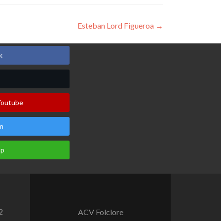
Esteban Lord Figueroa
→
k
Youtube
m
pp
2
ACV Folclore