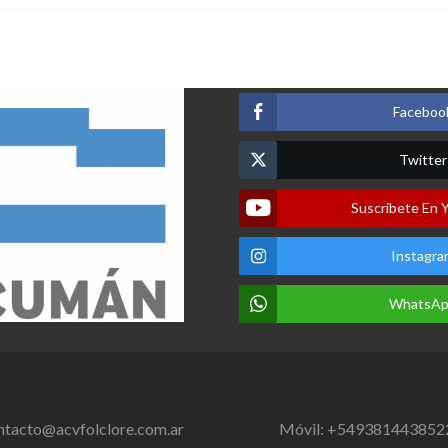
Faceboo
Twitter
Suscribete En 
Instagra
WhatsA
ntacto@acvfolclore.com.ar
Móvil: +549381443852