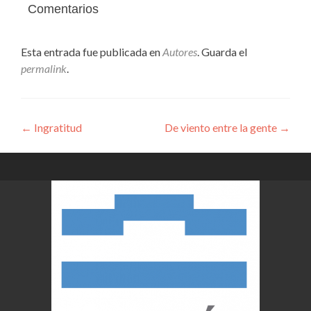
Comentarios
Esta entrada fue publicada en
Autores
. Guarda el
permalink
.
Navegación
←
Ingratitud
De viento entre la gente
→
de
entradas