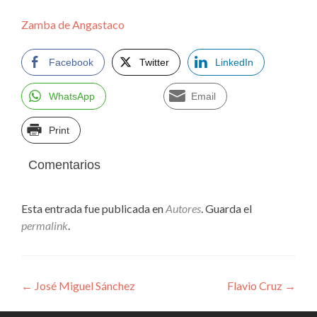
Zamba de Angastaco
Facebook
Twitter
LinkedIn
WhatsApp
Email
Print
Comentarios
Esta entrada fue publicada en
Autores
. Guarda el
permalink
.
Navegación
←
José Miguel Sánchez
Flavio Cruz
→
de