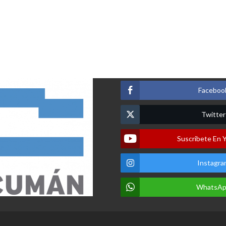
Faceboo
Twitter
Suscribete En 
Instagra
WhatsA