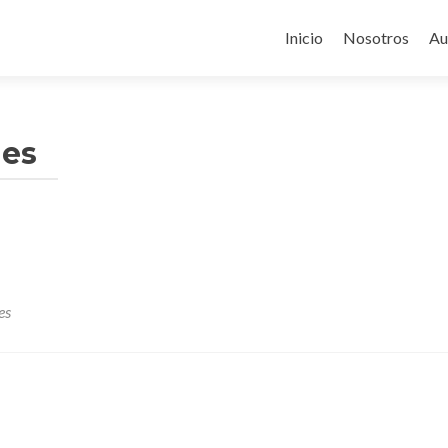
Ir
al
Inicio
Nosotros
Au
contenido
nes
es