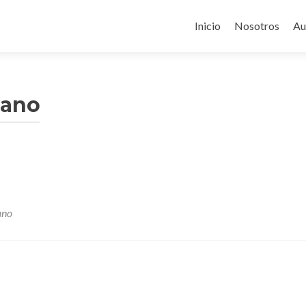
Ir
al
Inicio
Nosotros
Au
contenido
bano
ano