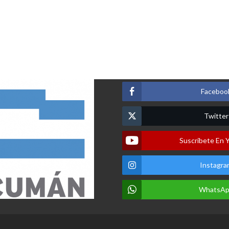
Faceboo
Twitter
Suscribete En 
Instagra
WhatsA