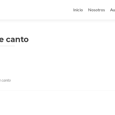
Ir
al
Inicio
Nosotros
Au
contenido
le canto
e canto