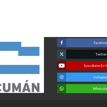
Faceboo
Twitter
Suscribete En 
Instagra
WhatsA