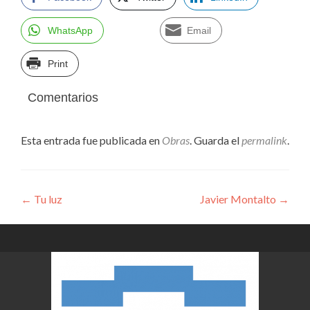
WhatsApp
Email
Print
Comentarios
Esta entrada fue publicada en
Obras
. Guarda el
permalink
.
Navegación
←
Tu luz
Javier Montalto
→
de
entradas