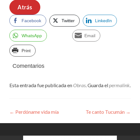
Atrás
Facebook
Twitter
LinkedIn
WhatsApp
Email
Print
Comentarios
Esta entrada fue publicada en
Obras
. Guarda el
permalink
.
Navegación
←
Perdóname vida mía
Te canto Tucumán
→
de
entradas