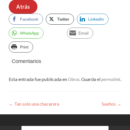
Atrás
Facebook
Twitter
LinkedIn
WhatsApp
Email
Print
Comentarios
Esta entrada fue publicada en
Obras
. Guarda el
permalink
.
Navegación
←
Tan solo una chacarera
Sueños
→
de
entradas