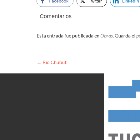
Facebook
Twitter
LinkedIn
Comentarios
Esta entrada fue publicada en
Obras
. Guarda el
p
Navegación
←
Río Chubut
de
entradas