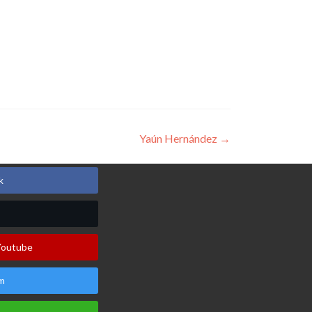
Yaún Hernández
→
k
Youtube
m