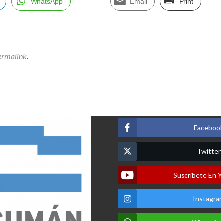
WhatsApp
Email
Print
ermalink
.
Faceboo
Twitter
Suscribete En 
Instagra