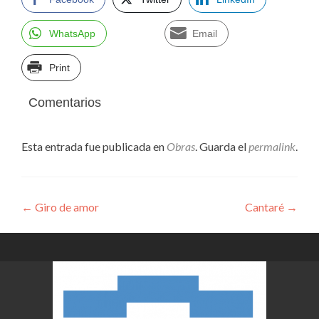
WhatsApp
Email
Print
Comentarios
Esta entrada fue publicada en
Obras
. Guarda el
permalink
.
Navegación
←
Giro de amor
Cantaré
→
de
entradas