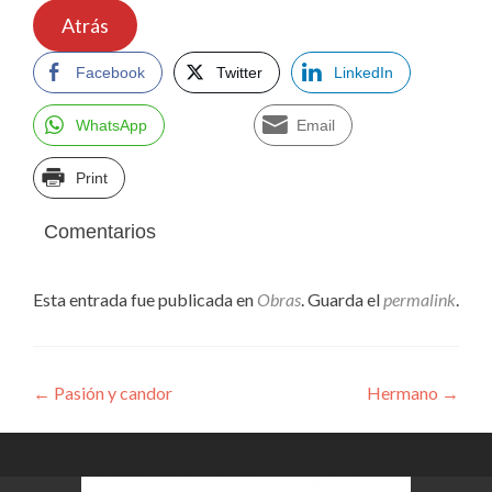
Atrás
Facebook
Twitter
LinkedIn
WhatsApp
Email
Print
Comentarios
Esta entrada fue publicada en
Obras
. Guarda el
permalink
.
Navegación
←
Pasión y candor
Hermano
→
de
entradas