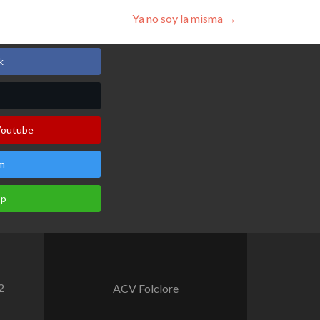
Ya no soy la misma
→
k
Youtube
m
pp
2
ACV Folclore