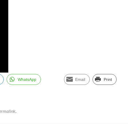
WhatsApp
Email
Print
ermalink
.