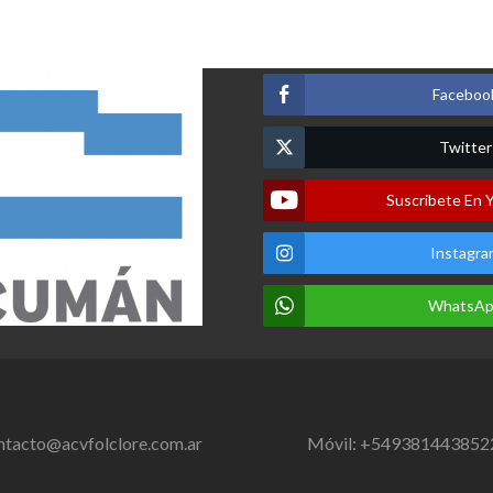
Faceboo
Twitter
Suscribete En 
Instagra
WhatsA
ntacto@acvfolclore.com.ar
Móvil: +549381443852