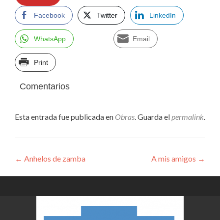
Facebook
Twitter
LinkedIn
WhatsApp
Email
Print
Comentarios
Esta entrada fue publicada en
Obras
. Guarda el
permalink
.
Navegación
←
Anhelos de zamba
A mis amigos
→
de
entradas