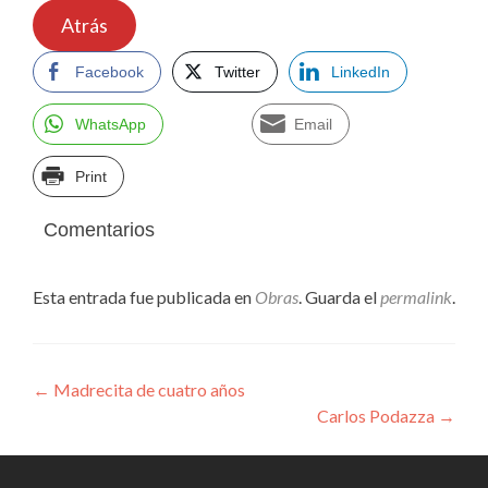
Atrás
Facebook
Twitter
LinkedIn
WhatsApp
Email
Print
Comentarios
Esta entrada fue publicada en
Obras
. Guarda el
permalink
.
Navegación
←
Madrecita de cuatro años
Carlos Podazza
→
de
entradas