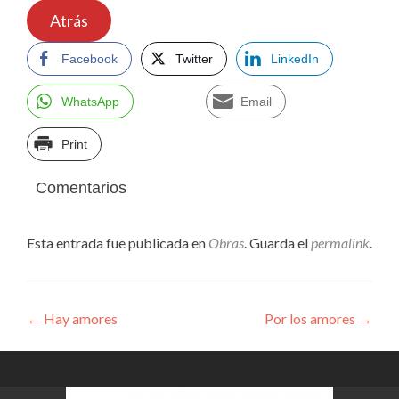
Atrás
Facebook
Twitter
LinkedIn
WhatsApp
Email
Print
Comentarios
Esta entrada fue publicada en
Obras
. Guarda el
permalink
.
Navegación
←
Hay amores
Por los amores
→
de
entradas