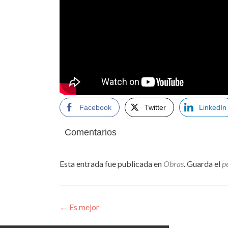
Facebook
Twitter
LinkedIn
Comentarios
Esta entrada fue publicada en
Obras
. Guarda el
p
Navegación
←
Es mejor
de