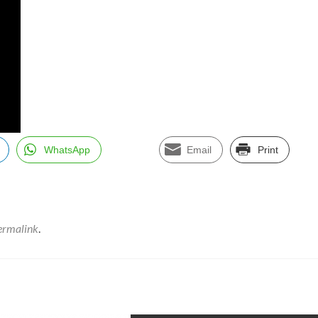
WhatsApp
Email
Print
ermalink
.