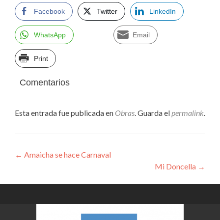
Facebook
Twitter
LinkedIn
WhatsApp
Email
Print
Comentarios
Esta entrada fue publicada en
Obras
. Guarda el
permalink
.
Navegación
←
Amaicha se hace Carnaval
Mi Doncella
→
de
entradas