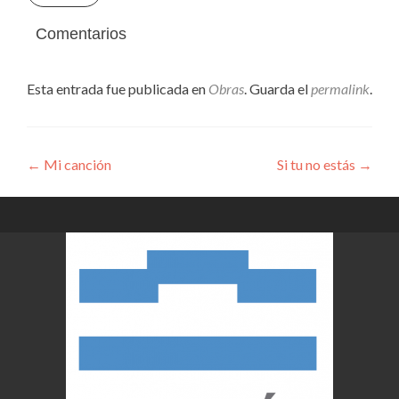
Comentarios
Esta entrada fue publicada en
Obras
. Guarda el
permalink
.
Navegación
←
Mi canción
Si tu no estás
→
de
entradas