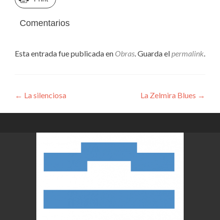
Comentarios
Esta entrada fue publicada en
Obras
. Guarda el
permalink
.
Navegación
←
La silenciosa
La Zelmira Blues
→
de
entradas