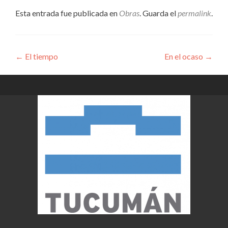
Esta entrada fue publicada en
Obras
. Guarda el
permalink
.
Navegación
←
El tiempo
En el ocaso
→
de
entradas