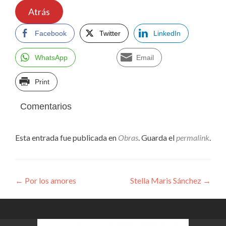
Atrás
Facebook
Twitter
LinkedIn
WhatsApp
Email
Print
Comentarios
Esta entrada fue publicada en
Obras
. Guarda el
permalink
.
Navegación
←
Por los amores
Stella Maris Sánchez
→
de
entradas