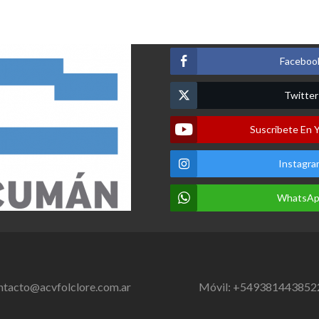
Faceboo
Twitter
Suscribete En 
Instagra
WhatsA
ntacto@acvfolclore.com.ar
Móvil: +549381443852