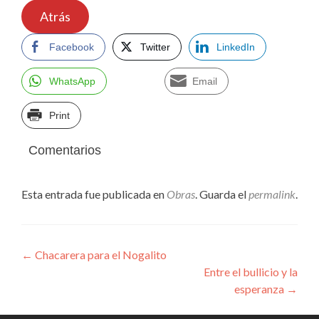
Atrás
Facebook
Twitter
LinkedIn
WhatsApp
Email
Print
Comentarios
Esta entrada fue publicada en
Obras
. Guarda el
permalink
.
Navegación
←
Chacarera para el Nogalito
Entre el bullicio y la
de
esperanza
→
entradas