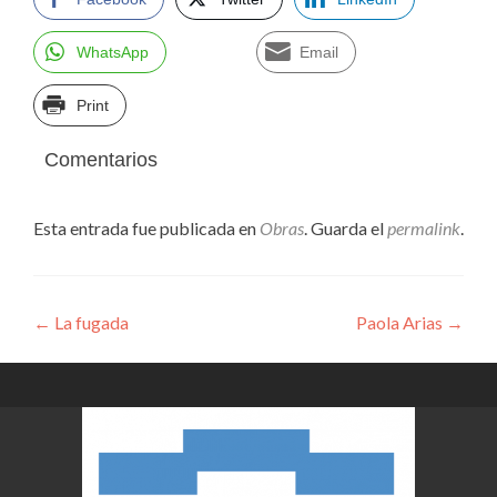
WhatsApp
Email
Print
Comentarios
Esta entrada fue publicada en
Obras
. Guarda el
permalink
.
Navegación
←
La fugada
Paola Arias
→
de
entradas