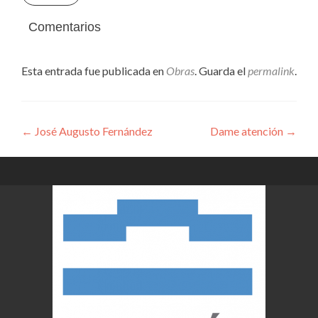
Comentarios
Esta entrada fue publicada en
Obras
. Guarda el
permalink
.
Navegación
←
José Augusto Fernández
Dame atención
→
de
entradas