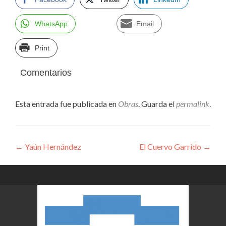
WhatsApp
Email
Print
Comentarios
Esta entrada fue publicada en
Obras
. Guarda el
permalink
.
Navegación
←
Yaún Hernández
El Cuervo Garrido
→
de
entradas