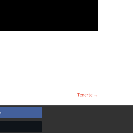
Tenerte
→
k