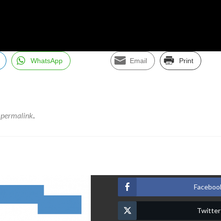
WhatsApp
Email
Print
l
permalink
.
Faceboo
Twitter