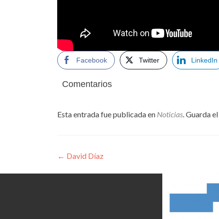
Facebook
Twitter
LinkedIn
Comentarios
Esta entrada fue publicada en
Noticias
. Guarda e
Navegación
←
David Díaz
de
entradas