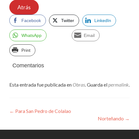
Atrás
Facebook
Twitter
LinkedIn
WhatsApp
Email
Print
Comentarios
Esta entrada fue publicada en
Obras
. Guarda el
permalink
.
Navegación
←
Para San Pedro de Colalao
Norteñando
→
de
entradas