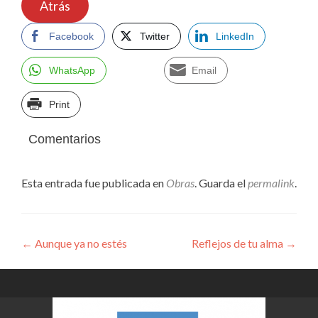
Atrás
Facebook
Twitter
LinkedIn
WhatsApp
Email
Print
Comentarios
Esta entrada fue publicada en
Obras
. Guarda el
permalink
.
Navegación
←
Aunque ya no estés
Reflejos de tu alma
→
de
entradas