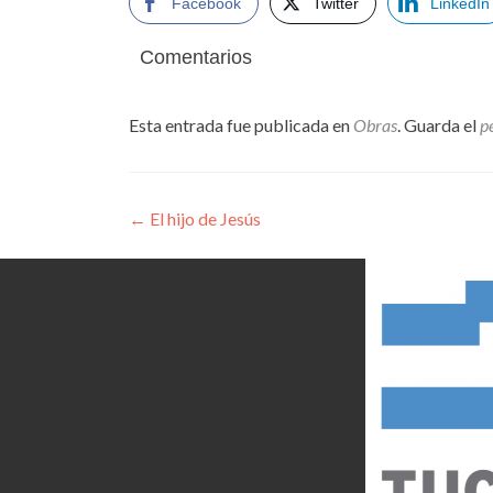
Facebook
Twitter
LinkedIn
Comentarios
Esta entrada fue publicada en
Obras
. Guarda el
p
Navegación
←
El hijo de Jesús
de
entradas