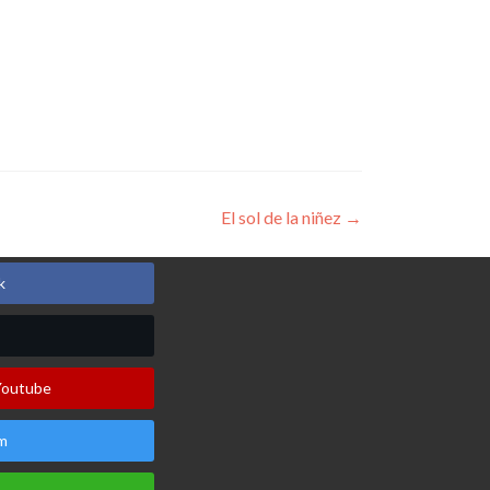
El sol de la niñez
→
k
Youtube
m