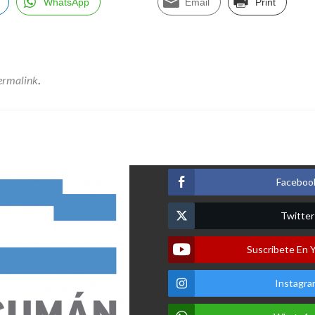
WhatsApp
Email
Print
ermalink
.
Faceboo
Twitter
Suscribete En 
Instagra